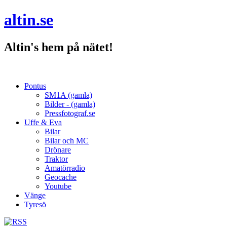
altin.se
Altin's hem på nätet!
Pontus
SM1A (gamla)
Bilder - (gamla)
Pressfotograf.se
Uffe & Eva
Bilar
Bilar och MC
Drönare
Traktor
Amatörradio
Geocache
Youtube
Vänge
Tyresö