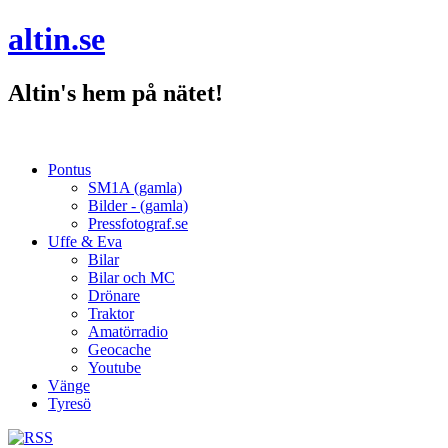
altin.se
Altin's hem på nätet!
Pontus
SM1A (gamla)
Bilder - (gamla)
Pressfotograf.se
Uffe & Eva
Bilar
Bilar och MC
Drönare
Traktor
Amatörradio
Geocache
Youtube
Vänge
Tyresö