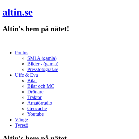
altin.se
Altin's hem på nätet!
Pontus
SM1A (gamla)
Bilder - (gamla)
Pressfotograf.se
Uffe & Eva
Bilar
Bilar och MC
Drönare
Traktor
Amatörradio
Geocache
Youtube
Vänge
Tyresö
Altin's hem på nätet