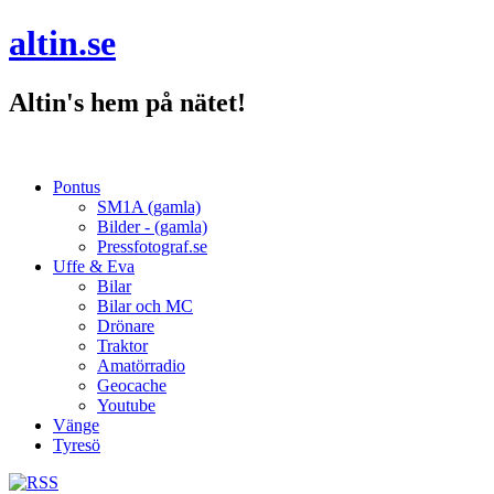
altin.se
Altin's hem på nätet!
Pontus
SM1A (gamla)
Bilder - (gamla)
Pressfotograf.se
Uffe & Eva
Bilar
Bilar och MC
Drönare
Traktor
Amatörradio
Geocache
Youtube
Vänge
Tyresö