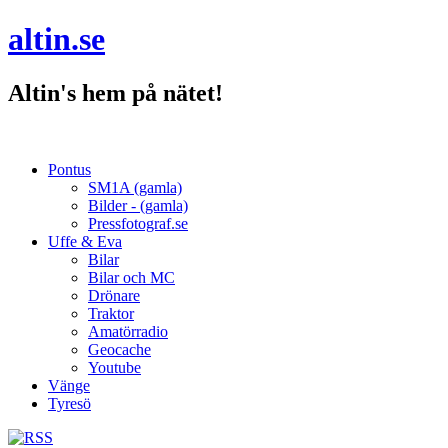
altin.se
Altin's hem på nätet!
Pontus
SM1A (gamla)
Bilder - (gamla)
Pressfotograf.se
Uffe & Eva
Bilar
Bilar och MC
Drönare
Traktor
Amatörradio
Geocache
Youtube
Vänge
Tyresö