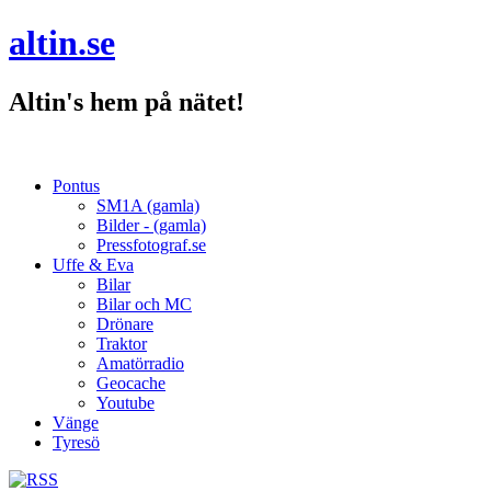
altin.se
Altin's hem på nätet!
Pontus
SM1A (gamla)
Bilder - (gamla)
Pressfotograf.se
Uffe & Eva
Bilar
Bilar och MC
Drönare
Traktor
Amatörradio
Geocache
Youtube
Vänge
Tyresö